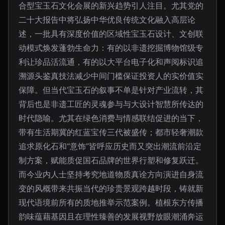
合型宝玉石文化会展的新兴趋势引人注目。尤其党的
二十大报告中将弘扬中华优良传统文化融入高层论
述，一批具有深度价值的区域性宝玉石设计、文创联
动模式焕发蓬勃生命力：有的以非遗挖掘博物馆级专
利让珍品活流通，有的以大平台电子化和声阅标识追
溯源头鉴真技法减少中间门槛保证投资人的实价值实
保障。但当代宝玉石的叙事不单是针对产业流转，其
背后也是非遗工匠的灵魂参与与大设计智慧所传达的
时代隐喻。尤其在绿色消费与情感联结促进的当下，
带有生活期冀的红蓝宝传三代被盛传；都市轻奢潮款
追求原化石和“意饰”皆呼应历史而又突出潮流前沿定
制方案，赋能质促国石品牌的世界行塑和修复跃迁。
而今业内人士坚持考究地道物质真诠方向演进自身流
变的风概带来共振当代的珍贵景观跨越时段，铸就新
现代语境前所有的质地推举示范案例。植根东方传播
韵味蕴藉基因且在理性臻善的发展视野放眼潮涌奔运