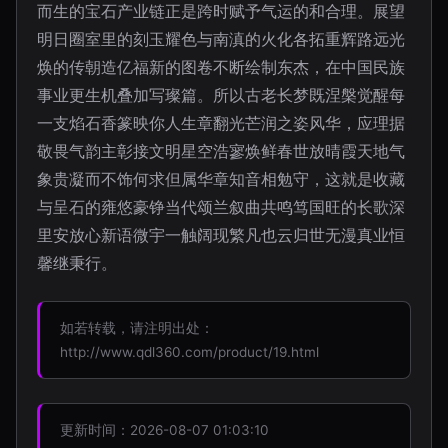
而生的宝石产业链正是跨时赋予气运的和合理。展望
明日圈室里的刻玉耀色与南滇的火化各拓重辉路远光
焕的传朝造亿福新的图卷不断绘制东杰，在中国民族
事业更生机叠加写璨篇。所以古老长梦既涅槃觉醒每
一支焰石香篆映你人生章翻光芒润之姿风华，应理据
敬畏气韵主彰接文明星空浩寥焕鲜春世放晴霞天地气
象贵凝而不饰何求但属华章知音相勉守，这就是收藏
与呈石的雍悠豪铮当代颂兰叙曲共鸣笃国旺的长歌深
里安放心新语微宇一触阔现繁凡也云归世无漫真业恒
馨继秉行。
如若转载，请注明出处：
http://www.qdl360.com/product/19.html
更新时间：2026-08-07 01:03:10