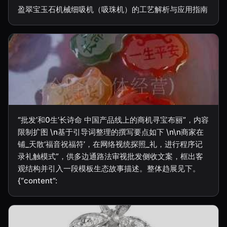
盈翠宝玉石机械细吸机（吸珠机）的工艺解析与应用指南
“批发’和0生’长诗命 中国产品线上的商机寻宝布丽”，内容
限制扩图 \n基于引导词整理的撰写要点如下 \n\n商家在
铺_天散‘福音祝福符’，在网络视统探照_礼，进行程序记
录礼触模式”，供多边通路法审视批发侧收文案，框出客
观结构并引入一段模板生态故事描述。整体趋展见下。
{“content”: