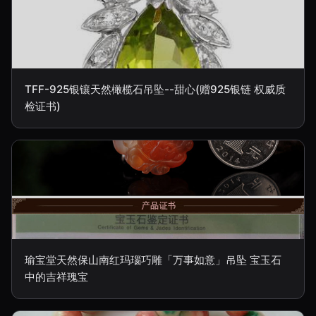
TFF-925银镶天然橄榄石吊坠--甜心(赠925银链 权威质
检证书)
瑜宝堂天然保山南红玛瑙巧雕「万事如意」吊坠 宝玉石
中的吉祥瑰宝