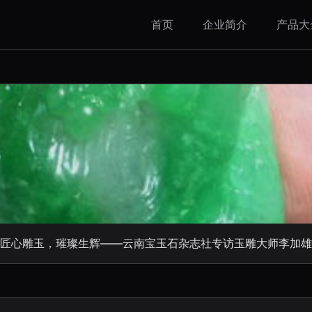
首页
企业简介
产品大
匠心雕玉，璀璨生辉——云南宝玉石杂志社专访玉雕大师李加雄