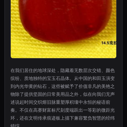
在我们居住的地球深处，隐藏着无数层次交错、颜色
缤纷、质地独特的宝玉石晶体。从中国的和田玉演变
到内光华黄的钻石，这些被赋予了价值非凡的美艳之
物除了提供坚固的日常美用品之外，似在向我们无声
述说起时间交织熔旧脉重塑厚积壤中永恒的秘语前
奏。不仅在高赛财富标尺刻度端跃出一等彩的微距光
环，还在文明传承痕迹板上描下兼容繁负智慧的经纬
错综。