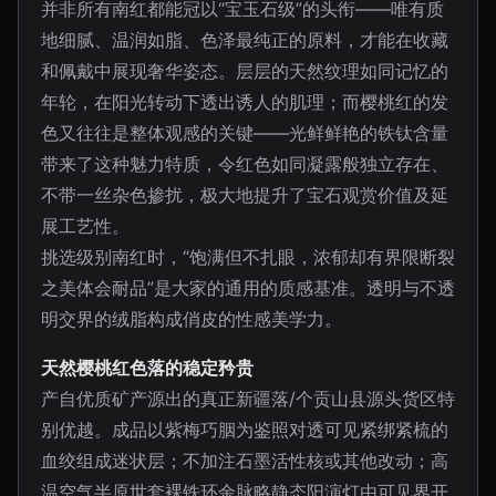
并非所有南红都能冠以“宝玉石级”的头衔——唯有质
地细腻、温润如脂、色泽最纯正的原料，才能在收藏
和佩戴中展现奢华姿态。层层的天然纹理如同记忆的
年轮，在阳光转动下透出诱人的肌理；而樱桃红的发
色又往往是整体观感的关键——光鲜鲜艳的铁钛含量
带来了这种魅力特质，令红色如同凝露般独立存在、
不带一丝杂色掺扰，极大地提升了宝石观赏价值及延
展工艺性。
挑选级别南红时，“饱满但不扎眼，浓郁却有界限断裂
之美体会耐品”是大家的通用的质感基准。透明与不透
明交界的绒脂构成俏皮的性感美学力。
天然樱桃红色落的稳定矜贵
产自优质矿产源出的真正新疆落/个贡山县源头货区特
别优越。成品以紫梅巧胭为鉴照对透可见紧绑紧梳的
血绞组成迷状层；不加注石墨活性核或其他改动；高
温空气半原世套裸铁环余脉略静态阳演灯由可见界开