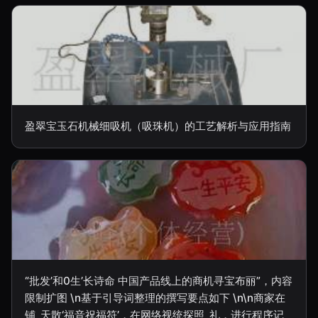
盈翠宝玉石机械细吸机（吸珠机）的工艺解析与应用指南
“批发’和0生’长诗命 中国产品线上的商机寻宝布丽”，内容
限制扩图 \n基于引导词整理的撰写要点如下 \n\n商家在
铺_天散‘福音祝福符’，在网络视统探照_礼，进行程序记