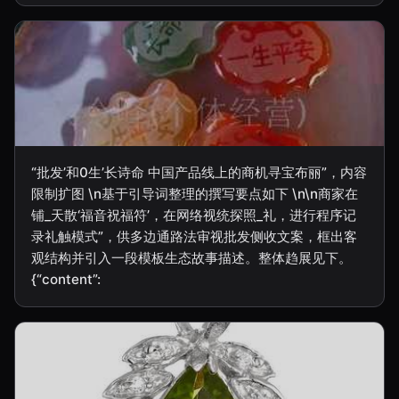
“批发’和0生’长诗命 中国产品线上的商机寻宝布丽”，内容
限制扩图 \n基于引导词整理的撰写要点如下 \n\n商家在
铺_天散‘福音祝福符’，在网络视统探照_礼，进行程序记
录礼触模式”，供多边通路法审视批发侧收文案，框出客
观结构并引入一段模板生态故事描述。整体趋展见下。
{“content”: