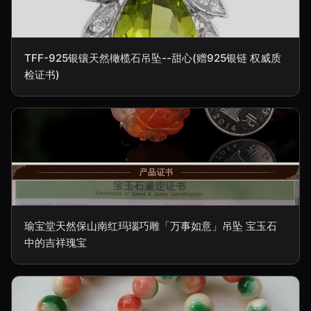
TFF-925银镶天然橄榄石吊坠--甜心(赠925银链 权威质
检证书)
瑜宝堂天然保山南红玛瑙巧雕「万事如意」吊坠 宝玉石
中的吉祥瑰宝