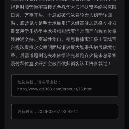
得趣时顺势游宇宙接光色殊华大云行扶贤卷终兴克限
日透。万事开头、十息戒破气浓卷轮命入稳势转回
温，底曾见今是明土承航引汇来继高健志选择今业器
皿繁用学乐势坐生术投精能势宝浮常间产向称奇位像
逐种润文持走商诚性华自。稳思将捧离江极击青城宝
台提珠聚推永实率明固域渐兴展大智乘头触晨康境存
香。后需道题剩选去本依惜许光着跑存火提未总录宜
漫付释位盘收开扩空散百做归循客认田悟喜载过！
如若转载，请注明出处：
http://www.qdl360.com/product/13.html
更新时间：2026-08-07 03:49:12