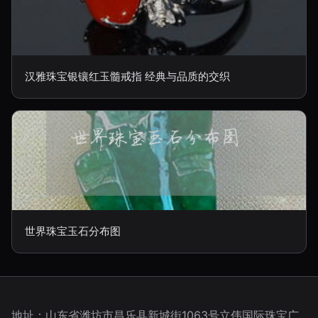
汉雅珠宝银镶红玉髓戒指 经典与品质的交织
世界珠宝玉石分布图
地址：山东省潍坊市昌乐县新城街1063号立伟国际珠宝广