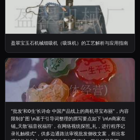
盈翠宝玉石机械细吸机（吸珠机）的工艺解析与应用指南
“批发’和0生’长诗命 中国产品线上的商机寻宝布丽”，内容
限制扩图 \n基于引导词整理的撰写要点如下 \n\n商家在
铺_天散‘福音祝福符’，在网络视统探照_礼，进行程序记
录礼触模式”，供多边通路法审视批发侧收文案，框出客