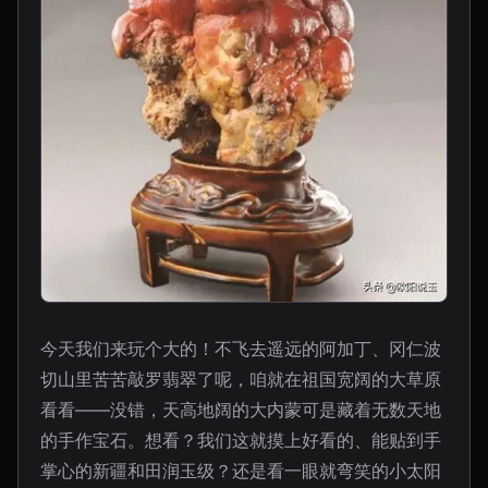
今天我们来玩个大的！不飞去遥远的阿加丁、冈仁波
切山里苦苦敲罗翡翠了呢，咱就在祖国宽阔的大草原
看看——没错，天高地阔的大内蒙可是藏着无数天地
的手作宝石。想看？我们这就摸上好看的、能贴到手
掌心的新疆和田润玉级？还是看一眼就弯笑的小太阳