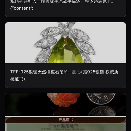
观结构并引入一段模板生态故事描述。整体趋展见下。
{“content”:
TFF-925银镶天然橄榄石吊坠--甜心(赠925银链 权威质
检证书)